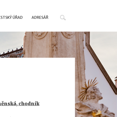
Hledat
STSKÝ ÚŘAD
ADRESÁŘ
rněnská, chodník