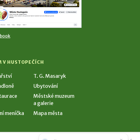
ebook
M V HUSTOPEČÍCH
ařství
T. G. Masaryk
dloně
Ubytování
taurace
Městské muzeum
a galerie
ní meníčka
Mapa města
Potřebujete poradit?
Zeptejte se