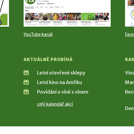
YouTube kanál
Fac
AKTUÁLNĚ PROBÍHÁ
KA
Letní otevřené sklepy
Vin
Letní kino na Amfiku
Man
Povídání o víně s vínem
Res
celý kalendář akcí
Den