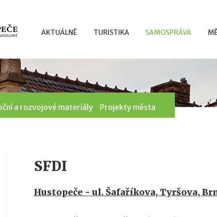
AKTUÁLNĚ
TURISTIKA
SAMOSPRÁVA
MĚ
ční a rozvojové materiály
Projekty města
SFDI
Hustopeče - ul. Šafaříkova, Tyršova, B