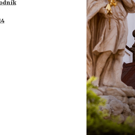
hodník
14