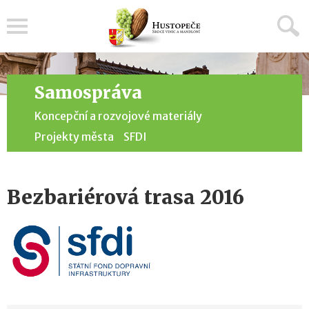
Menu
Samospráva
Koncepční a rozvojové materiály
Projekty města
SFDI
Bezbariérová trasa 2016