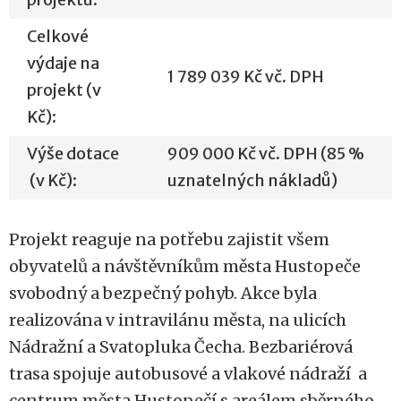
Celkové
výdaje na
1 789 039 Kč vč. DPH
projekt (v
Kč):
Výše dotace
909 000 Kč vč. DPH (85 %
(v Kč):
uznatelných nákladů)
Projekt reaguje na potřebu zajistit všem
obyvatelů a návštěvníkům města Hustopeče
svobodný a bezpečný pohyb. Akce byla
realizována v intravilánu města, na ulicích
Nádražní a Svatopluka Čecha. Bezbariérová
trasa spojuje autobusové a vlakové nádraží a
centrum města Hustopečí s areálem sběrného