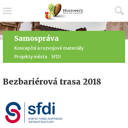
Menu
Samospráva
Koncepční a rozvojové materiály
Projekty města
SFDI
Bezbariérová trasa 2018