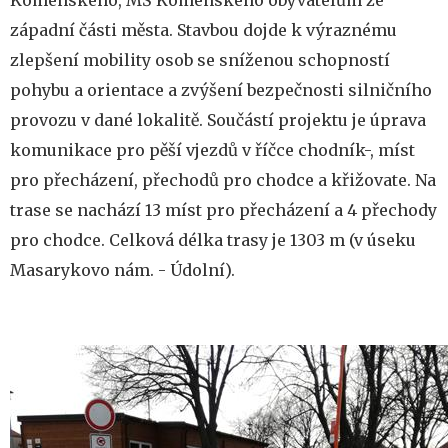
Komenského, MŠ Komenského obyvatelům ze
západní části města. Stavbou dojde k výraznému
zlepšení mobility osob se sníženou schopností
pohybu a orientace a zvýšení bezpečnosti silničního
provozu v dané lokalitě. Součástí projektu je úprava
komunikace pro pěší vjezdů v říčce chodník-, míst
pro přecházení, přechodů pro chodce a křižovate. Na
trase se nachází 13 míst pro přecházení a 4 přechody
pro chodce. Celková délka trasy je 1303 m (v úseku
Masarykovo nám. - Údolní).