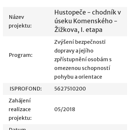
Hustopeče - chodník v
Název
úseku Komenského -
projektu:
Žižkova, I. etapa
Zvýšení bezpečnosti
dopravy a jejího
Program:
zpřístupnění osobám s
omezenou schopností
pohybu a orientace
ISPROFOND:
5627510200
Zahájení
realizace
05/2018
projektu:
Datum