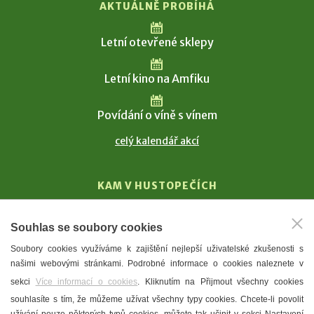
AKTUÁLNĚ PROBÍHÁ
Letní otevřené sklepy
Letní kino na Amfiku
Povídání o víně s vínem
celý kalendář akcí
KAM V HUSTOPEČÍCH
Vinařství
Souhlas se soubory cookies
T. G. Masaryk
Soubory cookies využíváme k zajištění nejlepší uživatelské zkušenosti s
Mandloně
našimi webovými stránkami. Podrobné informace o cookies naleznete v
Ubytování
sekci
Více informací o cookies
. Kliknutím na Přijmout všechny cookies
Restaurace
souhlasíte s tím, že můžeme užívat všechny typy cookies. Chcete-li povolit