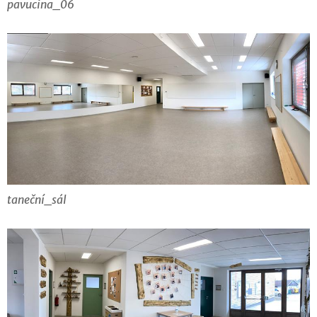
pavucina_06
taneční_sál