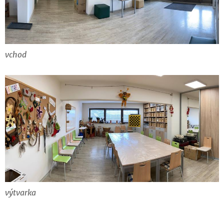
vchod
výtvarka