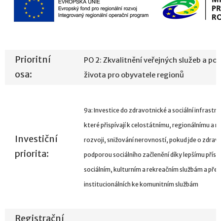
Prioritní
PO 2: Zkvalitnění veřejných služeb a p
osa:
života pro obyvatele regionů
9a: Investice do zdravotnické a sociální infrastru
které přispívají k celostátnímu, regionálnímu a 
Investiční
rozvoji, snižování nerovností, pokud jde o zdravo
priorita:
podporou sociálního začlenění díky lepšímu příst
sociálním, kulturním a rekreačním službám a př
institucionálních ke komunitním službám
Registrační