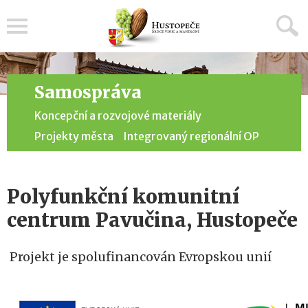
Menu
Samospráva
Koncepční a rozvojové materiály
Projekty města
Integrovaný regionální OP
Polyfunkční komunitní
centrum Pavučina, Hustopeče
Projekt je spolufinancován Evropskou unií