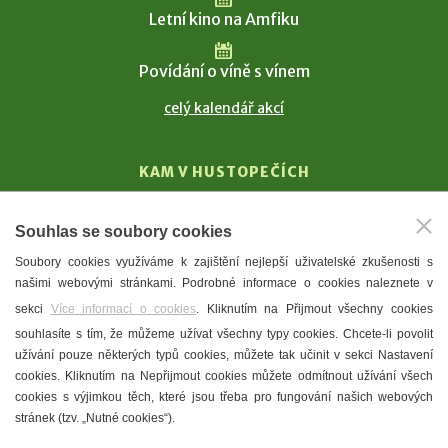
Letní kino na Amfiku
Povídání o víně s vínem
celý kalendář akcí
KAM V HUSTOPEČÍCH
Vinařství
Souhlas se soubory cookies
T. G. Masaryk
Soubory cookies využíváme k zajištění nejlepší uživatelské zkušenosti s
Mandloně
našimi webovými stránkami. Podrobné informace o cookies naleznete v
Ubytování
sekci
Více informací o cookies
. Kliknutím na Přijmout všechny cookies
Restaurace
souhlasíte s tím, že můžeme užívat všechny typy cookies. Chcete-li povolit
užívání pouze některých typů cookies, můžete tak učinit v sekci Nastavení
Městské muzeum a galerie
cookies. Kliknutím na Nepřijmout cookies můžete odmítnout užívání všech
Denní meníčka
cookies s výjimkou těch, které jsou třeba pro fungování našich webových
stránek (tzv. „Nutné cookies“).
Mapa města