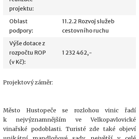
projektu:
Oblast
11.2.2 Rozvoj služeb
podpory:
cestovního ruchu
Výše dotace z
rozpočtu ROP
1 232 462,-
(v Kč):
Projektový záměr:
Město Hustopeče se rozlohou vinic řadí
k nejvýznamnějším ve Velkopavlovické
vinařské podoblasti. Turisté zde také objeví
unikátní mandloňové sady, největší v celé