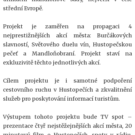
střední Evropě.
Projekt je zaměřen na propagaci 4
nejprestižnějších akcí města: Burčákových
slavností, Světového duelu vín, Hustopečskou
pečeť a Mandloňobraní. Projekt staví na
exkluzivitě těchto jednotlivých akcí.
Cílem projektu je i samotné podpoření
cestovního ruchu v Hustopečích a zkvalitnění
služeb pro poskytování informací turistům.
Výstupem tohoto projektu bude TV spot –
prezentace čtyř nejstěžejnějších akcí města, 20
minutový film o Hustopečích, spoty v rádiu,