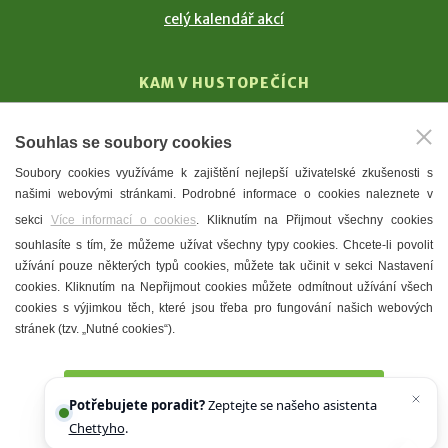
celý kalendář akcí
KAM V HUSTOPEČÍCH
Vinařství
Souhlas se soubory cookies
T. G. Masaryk
Soubory cookies využíváme k zajištění nejlepší uživatelské zkušenosti s
Mandloně
našimi webovými stránkami. Podrobné informace o cookies naleznete v
Ubytování
sekci
Více informací o cookies
. Kliknutím na Přijmout všechny cookies
Restaurace
souhlasíte s tím, že můžeme užívat všechny typy cookies. Chcete-li povolit
užívání pouze některých typů cookies, můžete tak učinit v sekci Nastavení
Městské muzeum a galerie
cookies. Kliknutím na Nepřijmout cookies můžete odmítnout užívání všech
Denní meníčka
cookies s výjimkou těch, které jsou třeba pro fungování našich webových
stránek (tzv. „Nutné cookies“).
Mapa města
Přijmout všechny cookies
Potřebujete poradit?
Zeptejte se našeho asistenta
Chettyho
.