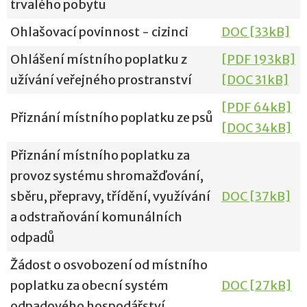
trvalého pobytu
Ohlašovací povinnost - cizinci
DOC [33kB]
Ohlášení místního poplatku z
[PDF 193kB]
užívání veřejného prostranství
[DOC 31kB]
[PDF 64kB]
Přiznání místního poplatku ze psů
[DOC 34kB]
Přiznání místního poplatku za
provoz systému shromažďování,
sběru, přepravy, třídění, využívání
DOC [37kB]
a odstraňování komunálních
odpadů
Žádost o osvobození od místního
poplatku za obecní systém
DOC [27kB]
odpadového hospodářství