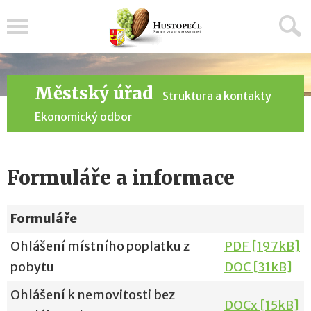
Menu
Městský úřad
Struktura a kontakty
Ekonomický odbor
Formuláře a informace
Formuláře
Ohlášení místního poplatku z
PDF [197kB]
pobytu
DOC [31kB]
Ohlášení k nemovitosti bez
DOCx [15kB]