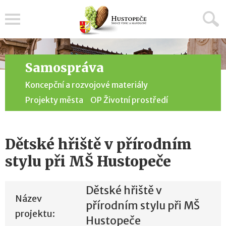
Menu
Samospráva
Koncepční a rozvojové materiály
Projekty města
OP Životní prostředí
Dětské hřiště v přírodním
stylu při MŠ Hustopeče
Dětské hřiště v
Název
přírodním stylu při MŠ
projektu:
Hustopeče