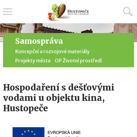
Menu
Samospráva
Koncepční a rozvojové materiály
Projekty města
OP Životní prostředí
Hospodaření s dešťovými
vodami u objektu kina,
Hustopeče