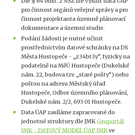
Dle § 64 odst. 2 NSZ lze využít data ÚAP
pro činnost orgánů veřejné správy a pro
činnost projektanta územně plánovací
dokumentace a územní studie.
Podání žádosti je nutné učinit
prostřednictvím datové schránky na DS
Města Hustopeče - „z34bt3y“, fyzicky na
podatelně na MěÚ Hustopeče (Dukelské
nám. 22, budova tzv. „staré pošty“) nebo
poštou na adresu Městský úřad
Hustopeče, Odbor územního plánování,
Dukelské nám. 2/2, 693 01 Hustopeče.
Data ÚAP zasíláme zapracované do
jednotné struktury dle JMK
Geoportál
JMK - DATOVÝ MODEL ÚAP JMK
ve