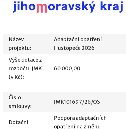
Název
Adaptační opatření
projektu:
Hustopeče 2026
Výše dotace z
rozpočtu JMK
60 000,00
(v Kč):
Číslo
JMK101697/26/OŠ
smlouvy:
Podpora adaptačních
Dotační
opatření na změnu