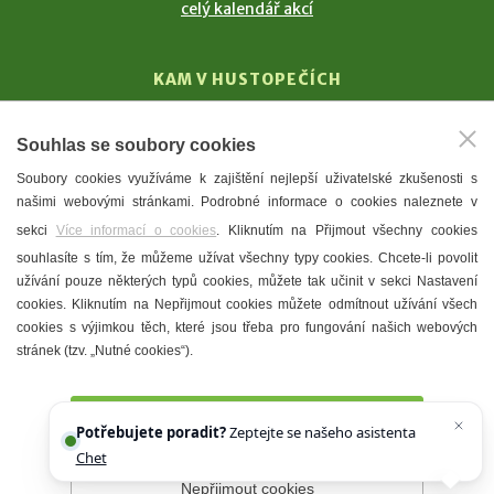
celý kalendář akcí
KAM V HUSTOPEČÍCH
Vinařství
Souhlas se soubory cookies
T. G. Masaryk
Soubory cookies využíváme k zajištění nejlepší uživatelské zkušenosti s
Mandloně
našimi webovými stránkami. Podrobné informace o cookies naleznete v
Ubytování
sekci
Více informací o cookies
. Kliknutím na Přijmout všechny cookies
Restaurace
souhlasíte s tím, že můžeme užívat všechny typy cookies. Chcete-li povolit
užívání pouze některých typů cookies, můžete tak učinit v sekci Nastavení
Městské muzeum a galerie
cookies. Kliknutím na Nepřijmout cookies můžete odmítnout užívání všech
Denní meníčka
cookies s výjimkou těch, které jsou třeba pro fungování našich webových
stránek (tzv. „Nutné cookies“).
Mapa města
Přijmout všechny cookies
Potřebujete poradit?
Zeptejte se našeho asistenta
Chettyho
.
Nepřijmout cookies
Prohlášení o přístupnosti
Správce webu
2026 © Město