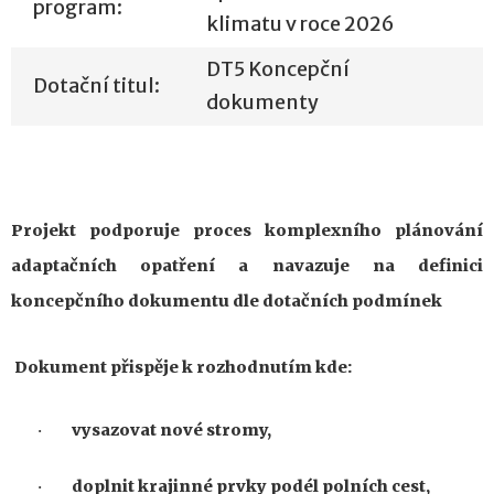
program:
klimatu v roce 2026
DT5 Koncepční
Dotační titul:
dokumenty
Projekt podporuje
proces
komplexního plánování
adaptačních opatření a navazuje na definici
koncepčního dokumentu
dle dotačních podmínek
Dokument přispěje k rozhodnutím kde:
vysazovat nové stromy
,
·
doplnit krajinné prvky podél polních cest
,
·