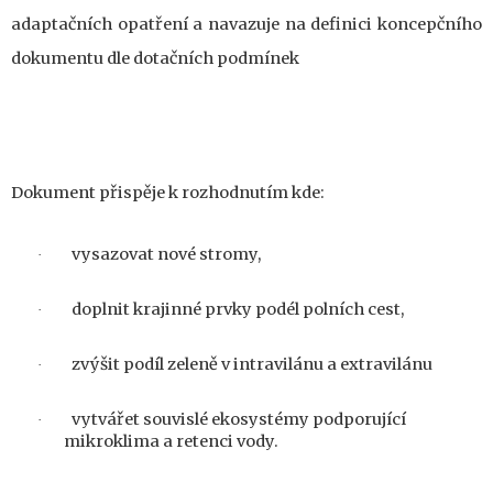
adaptačních opatření a navazuje na definici
koncepčního
dokumentu
dle dotačních podmínek
Dokument přispěje k rozhodnutím kde:
vysazovat nové stromy
,
·
doplnit krajinné prvky podél polních cest
,
·
zvýšit podíl zeleně v intravilánu
a extravilánu
·
vytvářet souvislé ekosystémy podporující
·
mikroklima a retenci vody
.