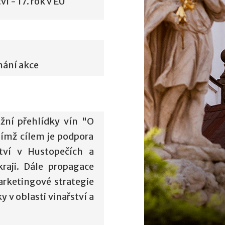
í - 17. rok v EU
nání akce
ěžní přehlídky vín "O
jímž cílem je podpora
ctví v Hustopečích a
raji. Dále propagace
arketingové strategie
y v oblasti vinařství a