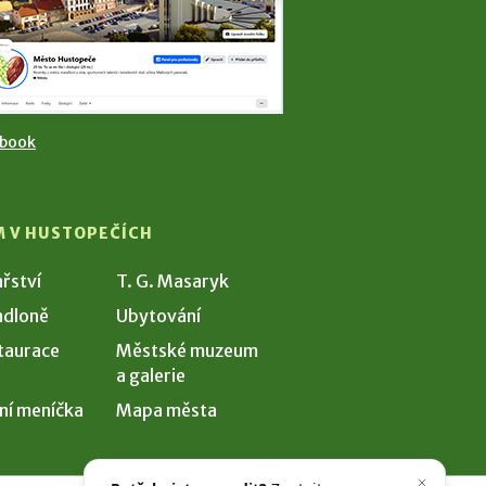
ebook
M V HUSTOPEČÍCH
ařství
T. G. Masaryk
dloně
Ubytování
taurace
Městské muzeum
a galerie
ní meníčka
Mapa města