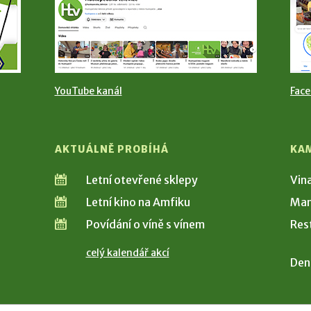
YouTube kanál
Fac
AKTUÁLNĚ PROBÍHÁ
KA
Letní otevřené sklepy
Vin
Letní kino na Amfiku
Man
Povídání o víně s vínem
Res
celý kalendář akcí
Den