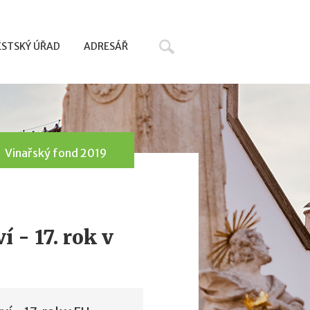
Hledat
STSKÝ ÚŘAD
ADRESÁŘ
Vinařský fond 2019
 - 17. rok v