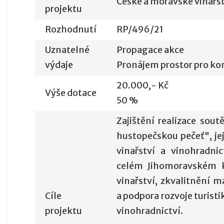
České a moravské vinařstv
projektu
Rozhodnutí
RP/496/21
Uznatelné
Propagace akce
výdaje
Pronájem prostor pro ko
20.000,- Kč
Výše dotace
50 %
Zajištění realizace sout
hustopečskou pečeť", je
vinařství a vinohradni
celém Jihomoravském k
vinařství, zkvalitnění m
Cíle
a podpora rozvoje turistik
projektu
vinohradnictví.