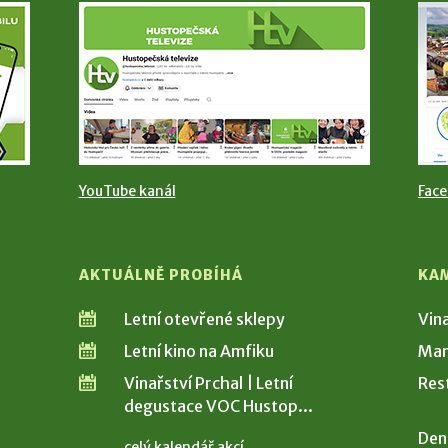
YouTube kanál
Fac
AKTUÁLNĚ PROBÍHÁ
KA
Letní otevřené sklepy
Vin
Letní kino na Amfiku
Man
Vinařství Prchal | Letní
Res
degustace VOC Hustop...
Den
celý kalendář akcí