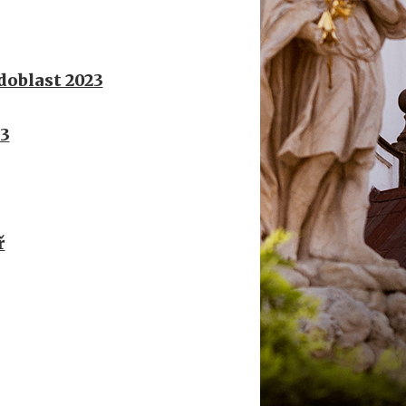
doblast 2023
23
ř