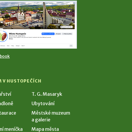
ebook
M V HUSTOPEČÍCH
ařství
T. G. Masaryk
dloně
Ubytování
taurace
Městské muzeum
a galerie
ní meníčka
Mapa města