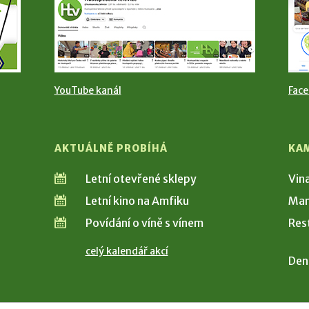
YouTube kanál
Fac
AKTUÁLNĚ PROBÍHÁ
KA
Letní otevřené sklepy
Vin
Letní kino na Amfiku
Man
Povídání o víně s vínem
Res
celý kalendář akcí
Den