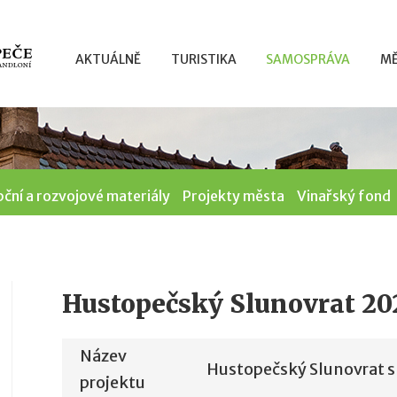
AKTUÁLNĚ
TURISTIKA
SAMOSPRÁVA
MĚ
ční a rozvojové materiály
Projekty města
Vinařský fond
Hustopečský Slunovrat 20
Název
Hustopečský Slunovrat 
projektu