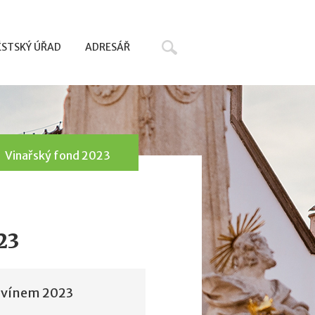
Hledat
STSKÝ ÚŘAD
ADRESÁŘ
Vinařský fond 2023
23
s vínem 2023