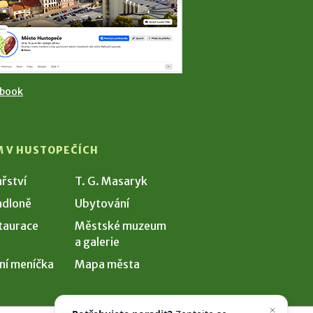
ebook
M V HUSTOPEČÍCH
ařství
T. G. Masaryk
dloně
Ubytování
taurace
Městské muzeum
a galerie
ní meníčka
Mapa města