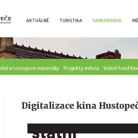
AKTUÁLNĚ
TURISTIKA
SAMOSPRÁVA
MĚ
ční a rozvojové materiály
Projekty města
Státní fond ki
Digitalizace kina Hustope