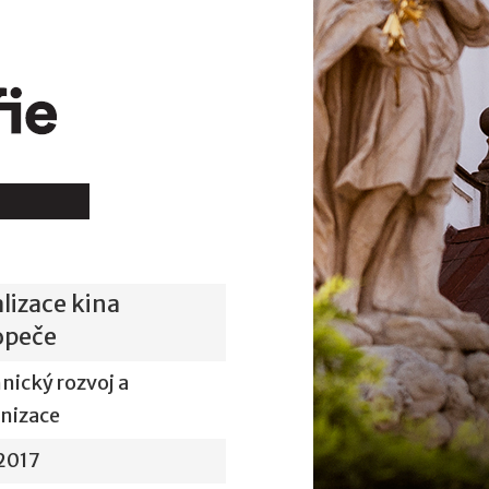
alizace kina
opeče
hnický rozvoj a
nizace
2017