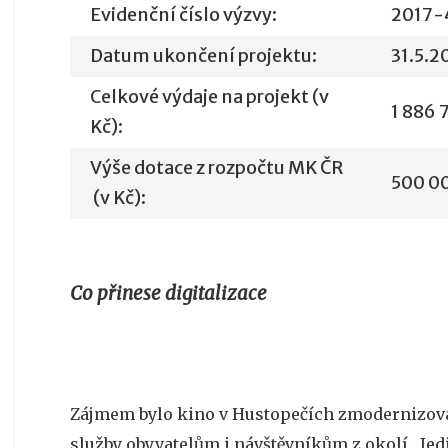
Evidenční číslo výzvy:
2017-
Datum ukončení projektu:
31.5.2
Celkové výdaje na projekt (v
1 886 
Kč):
Výše dotace z rozpočtu MK ČR
500 0
(v Kč):
Co přinese digitalizace
Zájmem bylo kino v Hustopečích zmodernizovat
služby obyvatelům i návštěvníkům z okolí.
Jed