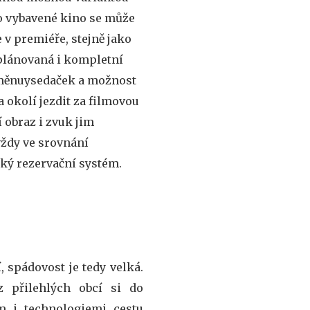
to vybavené kino se může
 v premiéře, stejně jako
aplánovaná i kompletní
ýměnuysedaček a možnost
 okolí jezdit za filmovou
 obraz i zvuk jim
vždy ve srovnání
cký rezervační systém.
 spádovost je tedy velká.
 přilehlých obcí si do
 i technologiemi cestu