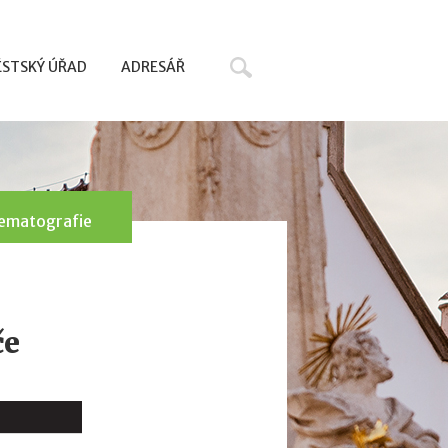
Hledat
STSKÝ ÚŘAD
ADRESÁŘ
nematografie
če