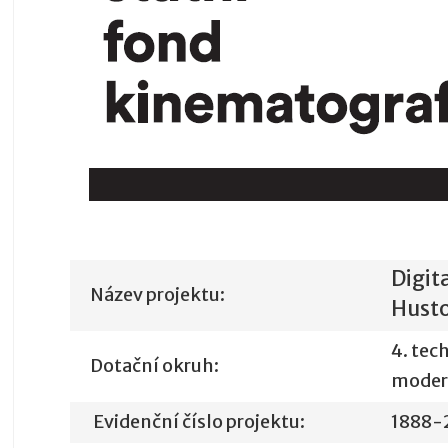
Digit
Název projektu:
Hust
4. tec
Dotační okruh:
moder
Evidenční číslo projektu:
1888-