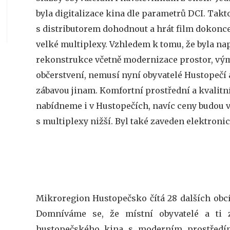
byla digitalizace kina dle parametrů DCI. Tak
s distributorem dohodnout a hrát film dokonce
velké multiplexy. Vzhledem k tomu, že byla n
rekonstrukce včetně modernizace prostor, v
občerstvení, nemusí nyní obyvatelé Hustopečí a
zábavou jinam. Komfortní prostřední a kvalitní
nabídneme i v Hustopečích, navíc ceny budou 
s multiplexy nižší. Byl také zaveden elektroni
Mikroregion Hustopečsko čítá 28 dalších obcí,
Domníváme se, že místní obyvatelé a ti z
hustopečského kina s moderním prostředím