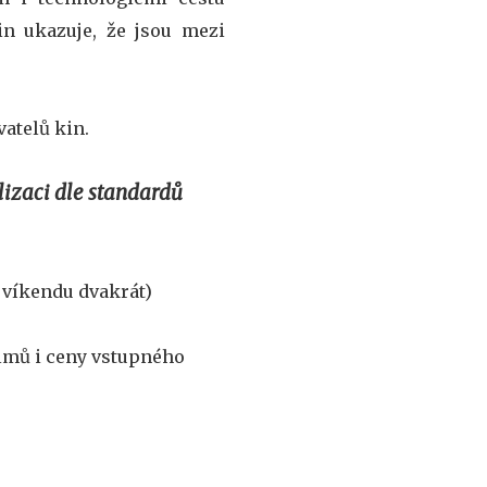
in ukazuje, že jsou mezi
atelů kin.
lizaci dle standardů
o víkendu dvakrát)
ilmů i ceny vstupného