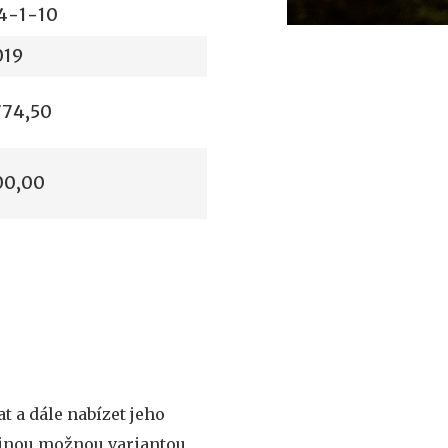
4-1-10
019
774,50
00,00
 a dále nabízet jeho
inou možnou variantou