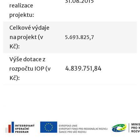
31.08.2015
realizace
projektu:
Celkové výdaje
na projekt (v
5.693.825,7
Kč):
Výše dotace z
rozpočtu IOP (v
4.839.751,84
Kč):