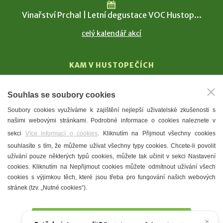
Vinařství Prchal | Letní degustace VOC Hustop...
celý kalendář akcí
KAM V HUSTOPEČÍCH
Vinařství
Souhlas se soubory cookies
T. G. Masaryk
Soubory cookies využíváme k zajištění nejlepší uživatelské zkušenosti s
Mandloně
našimi webovými stránkami. Podrobné informace o cookies naleznete v
Ubytování
sekci
Více informací o cookies
. Kliknutím na Přijmout všechny cookies
Restaurace
souhlasíte s tím, že můžeme užívat všechny typy cookies. Chcete-li povolit
užívání pouze některých typů cookies, můžete tak učinit v sekci Nastavení
Městské muzeum a galerie
cookies. Kliknutím na Nepřijmout cookies můžete odmítnout užívání všech
Denní meníčka
cookies s výjimkou těch, které jsou třeba pro fungování našich webových
stránek (tzv. „Nutné cookies“).
Mapa města
Přijmout všechny cookies