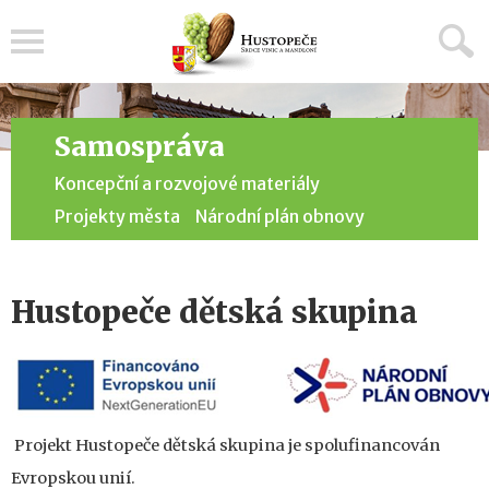
Menu
Samospráva
Koncepční a rozvojové materiály
Projekty města
Národní plán obnovy
Hustopeče dětská skupina
Projekt Hustopeče dětská skupina je spolufinancován
Evropskou unií.