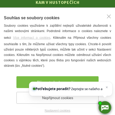
KAM V HUSTOPEČÍCH
Vinařství
Souhlas se soubory cookies
T. G. Masaryk
Soubory cookies využíváme k zajištění nejlepší uživatelské zkušenosti s
Mandloně
našimi webovými stránkami. Podrobné informace o cookies naleznete v
Ubytování
sekci
Více informací o cookies
. Kliknutím na Přijmout všechny cookies
Restaurace
souhlasíte s tím, že můžeme užívat všechny typy cookies. Chcete-li povolit
užívání pouze některých typů cookies, můžete tak učinit v sekci Nastavení
Městské muzeum a galerie
cookies. Kliknutím na Nepřijmout cookies můžete odmítnout užívání všech
Denní meníčka
cookies s výjimkou těch, které jsou třeba pro fungování našich webových
stránek (tzv. „Nutné cookies“).
Mapa města
Přijmout všechny cookies
Potřebujete poradit?
Zeptejte se našeho asistenta
Chettyho
.
Nepřijmout cookies
Prohlášení o přístupnosti
Správce webu
2026 © Město
Hustopeče
Nastavení cookies