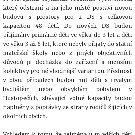
který odstraní a na jeho místě postaví novou
budovu s prostory pro 2 DS s celkovou
kapacitou 48 dětí. Do nových DS budou
přijímány primárně děti ve věku do 3 let a děti
ve věku 3 až 6 let, které nebyly přijaty do státní
mateřské školy nebo z jiných objektivních
důvodů je docházka do zařízení s menšími
kolektivy pro ně vhodnější variantou. Přednost
v obou případech budou mít děti s trvalým
bydlištěm nebo obvyklým pobytem v
Hustopečích, zbývající volné kapacity budou
naplněny z poptávky ze strany rodičů žijících v
okolních obcích.
Vzhledem k tomu, že zejména u mladších dětí