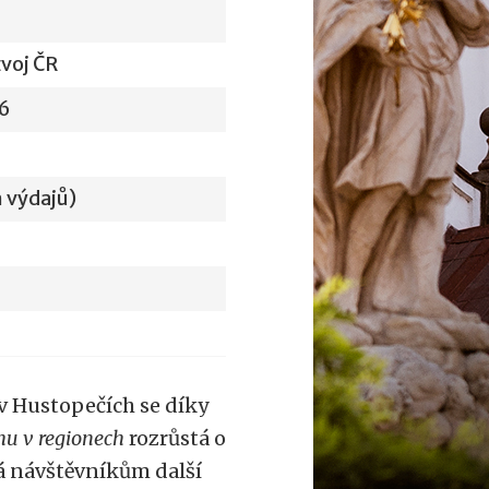
zvoj ČR
56
 výdajů)
v Hustopečích se díky
u v regionech
rozrůstá o
á návštěvníkům další