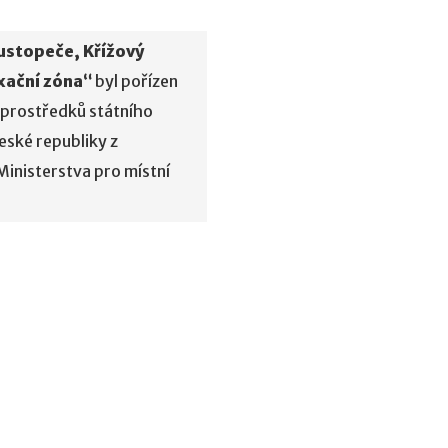
ustopeče, Křížový
xační zóna“
byl pořízen
 prostředků státního
eské republiky z
inisterstva pro místní