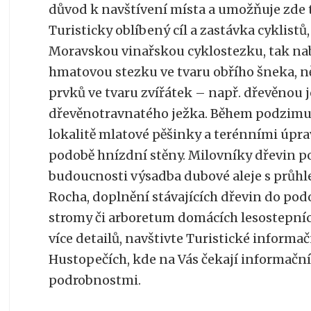
důvod k navštívení místa a umožňuje zde t
Turisticky oblíbený cíl a zastávka cyklistů
Moravskou vinařskou cyklostezku, tak nab
hmatovou stezku ve tvaru obřího šneka, n
prvků ve tvaru zvířátek – např. dřevěnou 
dřevěnotravnatého ježka. Během podzimu 
lokalitě mlatové pěšinky a terénními úpr
podobě hnízdní stěny. Milovníky dřevin po
budoucnosti výsadba dubové aleje s průhle
Rocha, doplnění stávajících dřevin do po
stromy či arboretum domácích lesostepních
více detailů, navštivte Turistické informa
Hustopečích, kde na Vás čekají informační
podrobnostmi.