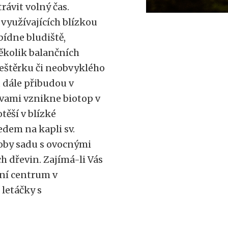
rávit volný čas.
, využívajících blízkou
ídne bludiště,
ěkolik balančních
ještěrku či neobvyklého
dále přibudou v
avami vznikne biotop v
těší v blízké
dem na kapli sv.
doby sadu s ovocnými
 dřevin. Zajímá-li Vás
ční centrum v
 letáčky s