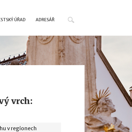
Hledat
STSKÝ ÚŘAD
ADRESÁŘ
vý vrch:
hu v regionech