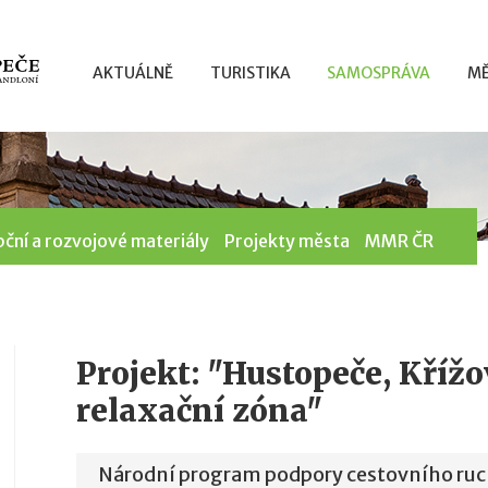
AKTUÁLNĚ
TURISTIKA
SAMOSPRÁVA
MĚ
ční a rozvojové materiály
Projekty města
MMR ČR
Projekt: "Hustopeče, Křížo
relaxační zóna"
Národní program podpory cestovního ruc