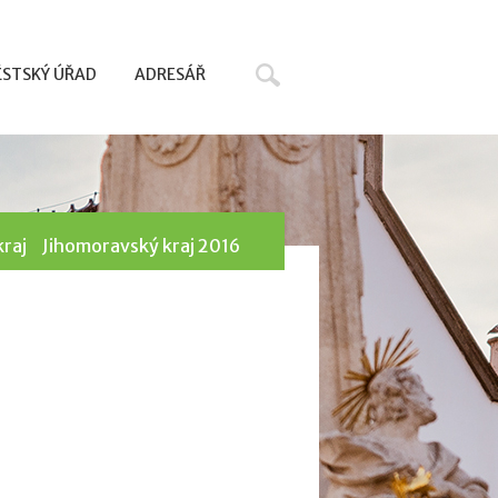
Hledat
STSKÝ ÚŘAD
ADRESÁŘ
raj
Jihomoravský kraj 2016