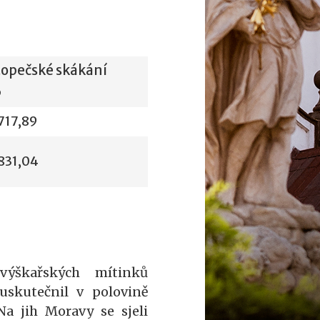
opečské skákání
6
717,89
831,04
výškařských mítinků
uskutečnil v polovině
Na jih Moravy se sjeli