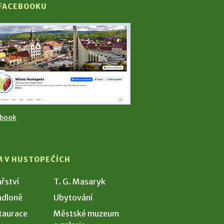
 FACEBOOKU
ebook
M V HUSTOPEČÍCH
ařství
T. G. Masaryk
dloně
Ubytování
taurace
Městské muzeum