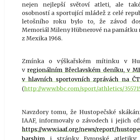
nejen nejlepší světoví atleti, ale t
osobností a sportující mládež z celé repu
letošního roku bylo to, že závod do
Memoriál Mileny Hübnerové na památku n
z Mexika 1968.
Zmínka o výškařském mítinku v Hust
v
regionálním Břeclavském deníku, v M
v hlavních sportovních zprávách na ČT
(
http://www.bbc.com/sport/athletics/35571
Navzdory tomu, že Hustopečské skákání
IAAF, informovaly o závodech i jejich of
https://www.iaaf.org/news/report/husto
barshim
i stránky Evropské atletiky