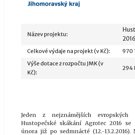
Hust
Název projektu:
201
Celkové výdaje na projekt (v Kč):
970 
Výše dotace z rozpočtu JMK (v
294 
Kč):
Jeden z nejznámějších evropských 
Hustopečské skákání Agrotec 2016 se 
února již po sedmnácté (12.-13.2.2016). 