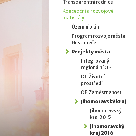
Transparentní radnice
Koncepční a rozvojové
materiály
Územní plán
Program rozvoje města
Hustopeče
Projekty města
Integrovaný
regionální OP
OP Životní
prostředí
OP Zaměstnanost
Jihomoravský kraj
Jihomoravský
kraj 2015
Jihomoravský
kraj 2016