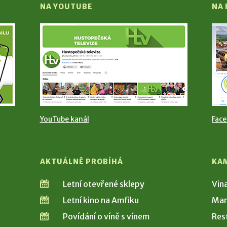
NA YOUTUBE
NA
YouTube kanál
Fac
AKTUÁLNĚ PROBÍHÁ
KA
Letní otevřené sklepy
Vin
Letní kino na Amfiku
Man
Povídání o víně s vínem
Res