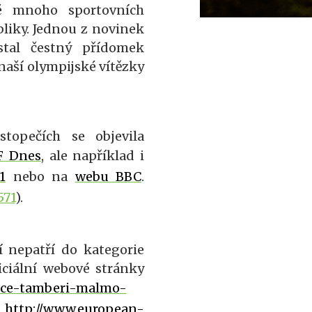
aké mnoho sportovních
bliky.
Jednou z novinek
stal čestný přídomek
aší olympijské vítězky
opečích se objevila
F Dnes
, ale například i
1
nebo na
webu BBC
.
571
).
 nepatří do kategorie
iciální webové stránky
pece-tamberi-malmo-
:
http://www.european-