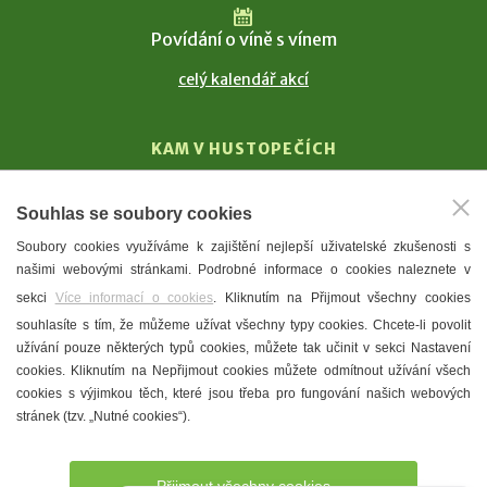
Povídání o víně s vínem
celý kalendář akcí
KAM V HUSTOPEČÍCH
Vinařství
Souhlas se soubory cookies
T. G. Masaryk
Soubory cookies využíváme k zajištění nejlepší uživatelské zkušenosti s
Mandloně
našimi webovými stránkami. Podrobné informace o cookies naleznete v
Ubytování
sekci
Více informací o cookies
. Kliknutím na Přijmout všechny cookies
Restaurace
souhlasíte s tím, že můžeme užívat všechny typy cookies. Chcete-li povolit
užívání pouze některých typů cookies, můžete tak učinit v sekci Nastavení
Městské muzeum a galerie
cookies. Kliknutím na Nepřijmout cookies můžete odmítnout užívání všech
Denní meníčka
cookies s výjimkou těch, které jsou třeba pro fungování našich webových
stránek (tzv. „Nutné cookies“).
Mapa města
Přijmout všechny cookies