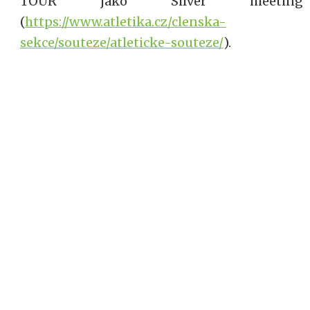
TOUR jako Silver meeting
(
https://www.atletika.cz/clenska-
sekce/souteze/atleticke-souteze/
).