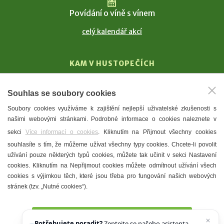
Povídání o víně s vínem
celý kalendář akcí
KAM V HUSTOPEČÍCH
Vinařství
Souhlas se soubory cookies
T. G. Masaryk
Soubory cookies využíváme k zajištění nejlepší uživatelské zkušenosti s
Mandloně
našimi webovými stránkami. Podrobné informace o cookies naleznete v
Ubytování
sekci
Více informací o cookies
. Kliknutím na Přijmout všechny cookies
Restaurace
souhlasíte s tím, že můžeme užívat všechny typy cookies. Chcete-li povolit
užívání pouze některých typů cookies, můžete tak učinit v sekci Nastavení
Městské muzeum a galerie
cookies. Kliknutím na Nepřijmout cookies můžete odmítnout užívání všech
Denní meníčka
cookies s výjimkou těch, které jsou třeba pro fungování našich webových
stránek (tzv. „Nutné cookies“).
Mapa města
Přijmout všechny cookies
Potřebujete poradit?
Zeptejte se našeho asistenta