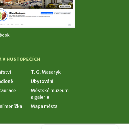
ebook
M V HUSTOPEČÍCH
ařství
T. G. Masaryk
dloně
Ubytování
taurace
Městské muzeum
a galerie
ní meníčka
Mapa města
Potřebujete poradit?
Zeptejte se