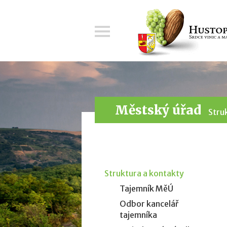
Menu
Městský úřad
Stru
Struktura a kontakty
Tajemník MěÚ
Odbor kancelář
tajemníka