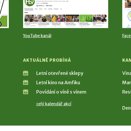
YouTube kanál
Fac
AKTUÁLNĚ PROBÍHÁ
KA
Letní otevřené sklepy
Vin
Letní kino na Amfiku
Man
Povídání o víně s vínem
Res
celý kalendář akcí
Den