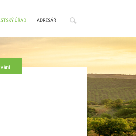
Hledat
STSKÝ ÚŘAD
ADRESÁŘ
ování