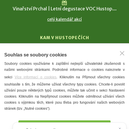
Vinařství Prchal | Letní degustace VOC Hustop...
celý kalendář akcí
KAM V HUSTOPEČÍCH
Vinařství
Souhlas se soubory cookies
T. G. Masaryk
Soubory cookies využíváme k zajištění nejlepší uživatelské zkušenosti s
Mandloně
našimi webovými stránkami. Podrobné informace o cookies naleznete v
Ubytování
sekci
Více informací o cookies
. Kliknutím na Přijmout všechny cookies
Restaurace
souhlasíte s tím, že můžeme užívat všechny typy cookies. Chcete-li povolit
užívání pouze některých typů cookies, můžete tak učinit v sekci Nastavení
Městské muzeum a galerie
cookies. Kliknutím na Nepřijmout cookies můžete odmítnout užívání všech
Denní meníčka
cookies s výjimkou těch, které jsou třeba pro fungování našich webových
stránek (tzv. „Nutné cookies“).
Mapa města
Přijmout všechny cookies