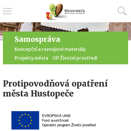
Menu
Samospráva
Koncepční a rozvojové materiály
Projekty města
OP Životní prostředí
Protipovodňová opatření
města Hustopeče