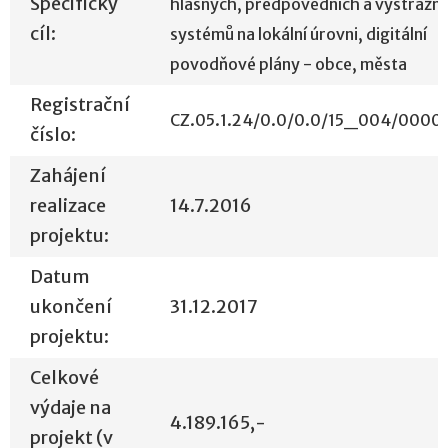
Specifický
hlásných, předpovědních a výstražn
cíl:
systémů na lokální úrovni, digitální
povodňové plány - obce, města
Registrační
CZ.05.1.24/0.0/0.0/15_004/0000
číslo:
Zahájení
realizace
14.7.2016
projektu:
Datum
ukončení
31.12.2017
projektu:
Celkové
výdaje na
4.189.165,-
projekt (v