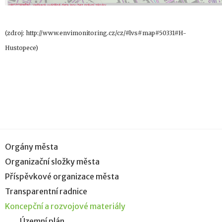
(zdroj: http://www.envimonitoring.cz/cz/#lvs#map#50331#H-
Hustopece)
Orgány města
Organizační složky města
Příspěvkové organizace města
Transparentní radnice
Koncepční a rozvojové materiály
Územní plán