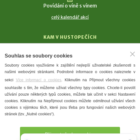
Povídání o víně s vínem
celý kalendář akcí
KAM V HUSTOPEČÍCH
Vinařství
Souhlas se soubory cookies
T. G. Masaryk
Soubory cookies využíváme k zajištění nejlepší uživatelské zkušenosti s
Mandloně
našimi webovými stránkami. Podrobné informace o cookies naleznete v
Ubytování
sekci
Více informací o cookies
. Kliknutím na Přijmout všechny cookies
Restaurace
souhlasíte s tím, že můžeme užívat všechny typy cookies. Chcete-li povolit
užívání pouze některých typů cookies, můžete tak učinit v sekci Nastavení
Městské muzeum a galerie
cookies. Kliknutím na Nepřijmout cookies můžete odmítnout užívání všech
Denní meníčka
cookies s výjimkou těch, které jsou třeba pro fungování našich webových
stránek (tzv. „Nutné cookies“).
Mapa města
Přijmout všechny cookies
Potřebujete poradit?
Zeptejte se našeho asistenta