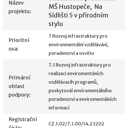
Název
MŠ Hustopeče, Na
projektu:
Sídlišti 5 v přírodním
stylu
7 Rozvoj infrastruktury pro
Prioritní
environmentální vzdělávání,
osa:
poradenství a osvětu
7.1 Rozvoj infrastruktury pro
realizaci enviromentáních
Primární
vzdělávacíh programů,
oblast
poskytováí enviromentálního
podpory:
poradenství a enviromentálních
informací
Registrační
CZ.1.02/7.1.00/14.23202
číslo: