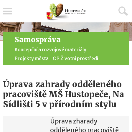
Menu
Samospráva
Koncepční a rozvojové materiály
Projekty města
OP Životní prostředí
Úprava zahrady odděleného
pracoviště MŠ Hustopeče, Na
Sídlišti 5 v přírodním stylu
Úprava zharady
odděleného pracoviště