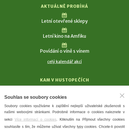
AKTUÁLNĚ PROBÍHÁ
Letní otevřené sklepy
Letní kino na Amfiku
Povídání o víně s vínem
celý kalendář akcí
KAM V HUSTOPEČÍCH
Vinařství
Souhlas se soubory cookies
T. G. Masaryk
Soubory cookies využíváme k zajištění nejlepší uživatelské zkušenosti s
Mandloně
našimi webovými stránkami. Podrobné informace o cookies naleznete v
Ubytování
sekci
Více informací o cookies
. Kliknutím na Přijmout všechny cookies
Restaurace
souhlasíte s tím, že můžeme užívat všechny typy cookies. Chcete-li povolit