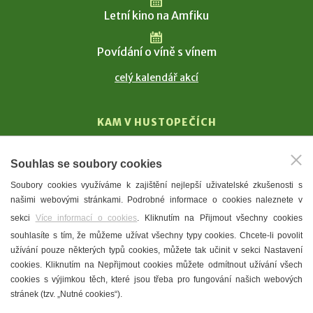
Letní kino na Amfiku
Povídání o víně s vínem
celý kalendář akcí
KAM V HUSTOPEČÍCH
Vinařství
Souhlas se soubory cookies
T. G. Masaryk
Soubory cookies využíváme k zajištění nejlepší uživatelské zkušenosti s
Mandloně
našimi webovými stránkami. Podrobné informace o cookies naleznete v
Ubytování
sekci
Více informací o cookies
. Kliknutím na Přijmout všechny cookies
Restaurace
souhlasíte s tím, že můžeme užívat všechny typy cookies. Chcete-li povolit
užívání pouze některých typů cookies, můžete tak učinit v sekci Nastavení
Městské muzeum a galerie
cookies. Kliknutím na Nepřijmout cookies můžete odmítnout užívání všech
Denní meníčka
cookies s výjimkou těch, které jsou třeba pro fungování našich webových
stránek (tzv. „Nutné cookies“).
Mapa města