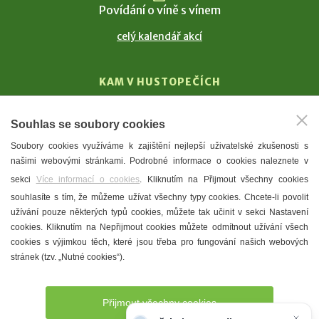
Povídání o víně s vínem
celý kalendář akcí
KAM V HUSTOPEČÍCH
Vinařství
Souhlas se soubory cookies
T. G. Masaryk
Soubory cookies využíváme k zajištění nejlepší uživatelské zkušenosti s
Mandloně
našimi webovými stránkami. Podrobné informace o cookies naleznete v
Ubytování
sekci
Více informací o cookies
. Kliknutím na Přijmout všechny cookies
Restaurace
souhlasíte s tím, že můžeme užívat všechny typy cookies. Chcete-li povolit
užívání pouze některých typů cookies, můžete tak učinit v sekci Nastavení
Městské muzeum a galerie
cookies. Kliknutím na Nepřijmout cookies můžete odmítnout užívání všech
Denní meníčka
cookies s výjimkou těch, které jsou třeba pro fungování našich webových
stránek (tzv. „Nutné cookies“).
Mapa města
Přijmout všechny cookies