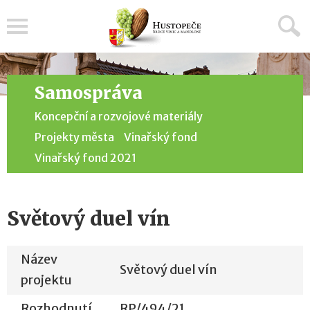
Menu
Samospráva
Koncepční a rozvojové materiály
Projekty města
Vinařský fond
Vinařský fond 2021
Světový duel vín
Název
Světový duel vín
projektu
Rozhodnutí
RP/494/21