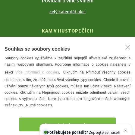
Povídání o víně s vínem
celý kalendář akcí
KAM V HUSTOPEČÍCH
Vinařství
Souhlas se soubory cookies
T. G. Masaryk
Soubory cookies využíváme k zajištění nejlepší uživatelské zkušenosti s
Mandloně
našimi webovými stránkami. Podrobné informace o cookies naleznete v
Ubytování
sekci
Více informací o cookies
. Kliknutím na Přijmout všechny cookies
Restaurace
souhlasíte s tím, že můžeme užívat všechny typy cookies. Chcete-li povolit
užívání pouze některých typů cookies, můžete tak učinit v sekci Nastavení
Městské muzeum a galerie
cookies. Kliknutím na Nepřijmout cookies můžete odmítnout užívání všech
Denní meníčka
cookies s výjimkou těch, které jsou třeba pro fungování našich webových
stránek (tzv. „Nutné cookies“).
Mapa města
Přijmout všechny cookies
Potřebujete poradit?
Zeptejte se našeho asistenta
C