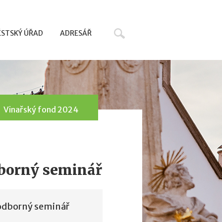
Hledat
STSKÝ ÚŘAD
ADRESÁŘ
Vinařský fond 2024
dborný seminář
 odborný seminář