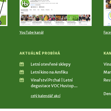
YouTube kanál
Fac
AKTUÁLNĚ PROBÍHÁ
KA
Letní otevřené sklepy
Vin
Letní kino na Amfiku
Man
Vinařství Prchal | Letní
Res
degustace VOC Hustop...
Den
celý kalendář akcí