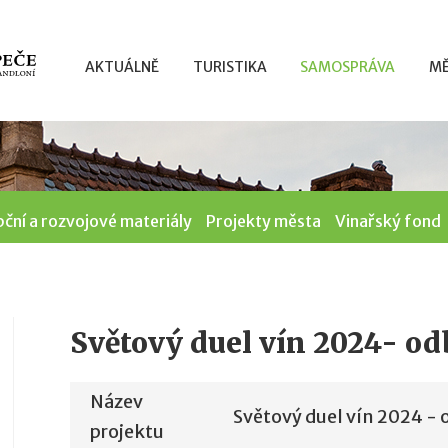
AKTUÁLNĚ
TURISTIKA
SAMOSPRÁVA
MĚ
ční a rozvojové materiály
Projekty města
Vinařský fond
Světový duel vín 2024- o
Název
Světový duel vín 2024 -
projektu