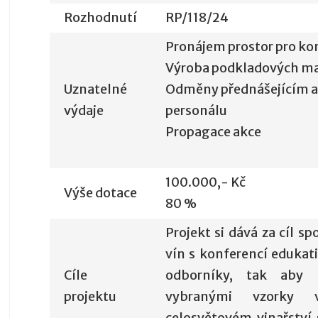
Rozhodnutí
RP/118/24
Pronájem prostor pro ko
Výroba podkladových ma
Uznatelné
Odměny přednášejícím
výdaje
personálu
Propagace akce
100.000,- Kč
Výše dotace
80 %
Projekt si dává za cíl sp
vín s konferencí edukat
Cíle
odborníky, tak aby
projektu
vybranými vzorky 
celosvětovém vinařství 