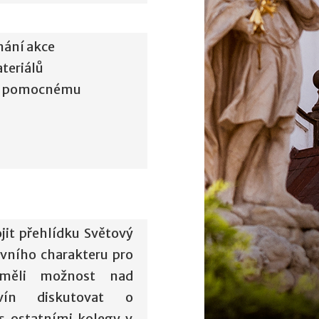
nání akce
teriálů
 a pomocnému
ojit přehlídku Světový
ivního charakteru pro
 měli možnost nad
vín diskutovat o
s ostatními kolegy v