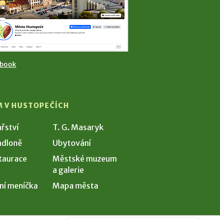
ebook
M V HUSTOPEČÍCH
ařství
T. G. Masaryk
dloně
Ubytování
taurace
Městské muzeum
a galerie
ní meníčka
Mapa města