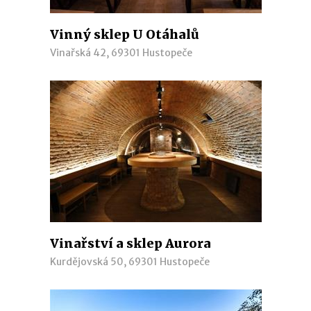
Vinný sklep U Otáhalů
Vinařská 42, 69301 Hustopeče
Vinařství a sklep Aurora
Kurdějovská 50, 69301 Hustopeče