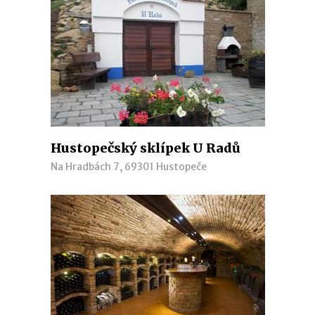
Hustopečský sklípek U Radů
Na Hradbách 7, 69301 Hustopeče