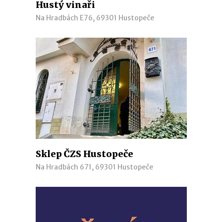
Hustý vinaři
Na Hradbách E76, 69301 Hustopeče
Sklep ČZS Hustopeče
Na Hradbách 671, 69301 Hustopeče