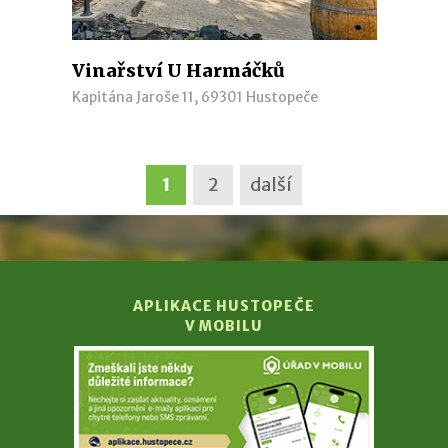
Vinařství U Harmáčků
Kapitána Jaroše 11, 69301 Hustopeče
1
2
další
APLIKACE HUSTOPEČE
V MOBILU