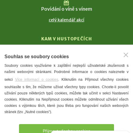
Povídání o víně s vínem
celý kalendář akcí
KAM V HUSTOPEČÍCH
Vinařství
Souhlas se soubory cookies
T. G. Masaryk
Soubory cookies využíváme k zajištění nejlepší uživatelské zkušenosti s
Mandloně
našimi webovými stránkami. Podrobné informace o cookies naleznete v
Ubytování
sekci
Více informací o cookies
. Kliknutím na Přijmout všechny cookies
Restaurace
souhlasíte s tím, že můžeme užívat všechny typy cookies. Chcete-li povolit
užívání pouze některých typů cookies, můžete tak učinit v sekci Nastavení
Městské muzeum a galerie
cookies. Kliknutím na Nepřijmout cookies můžete odmítnout užívání všech
Denní meníčka
cookies s výjimkou těch, které jsou třeba pro fungování našich webových
stránek (tzv. „Nutné cookies“).
Mapa města
Přijmout všechny cookies