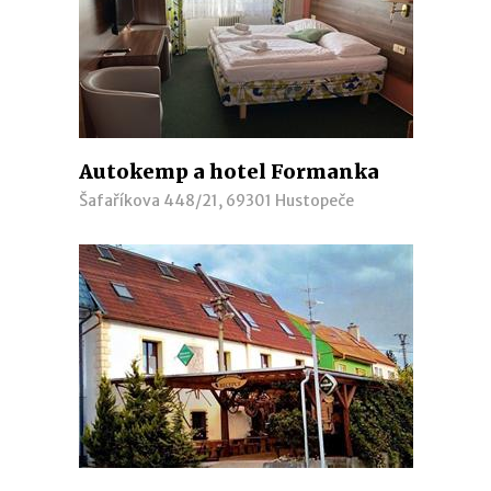
Autokemp a hotel Formanka
Šafaříkova 448/21, 69301 Hustopeče