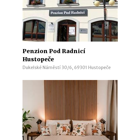
Penzion Pod Radnicí
Hustopeče
Dukelské Náměstí 30/6, 69301 Hustopeče