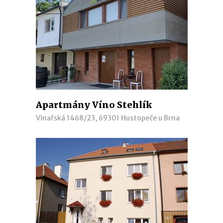
Apartmány Víno Stehlík
Vinařská 1468/23, 69301 Hustopeče u Brna